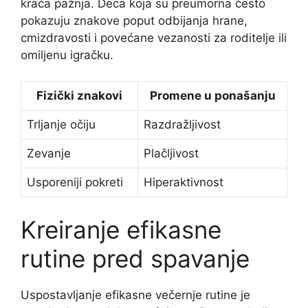
kraća pažnja. Deca koja su preumorna često
pokazuju znakove poput odbijanja hrane,
cmizdravosti i povećane vezanosti za roditelje ili
omiljenu igračku.
Fizički znakovi
Promene u ponašanju
Trljanje očiju
Razdražljivost
Zevanje
Plačljivost
Usporeniji pokreti
Hiperaktivnost
Kreiranje efikasne
rutine pred spavanje
Uspostavljanje efikasne večernje rutine je