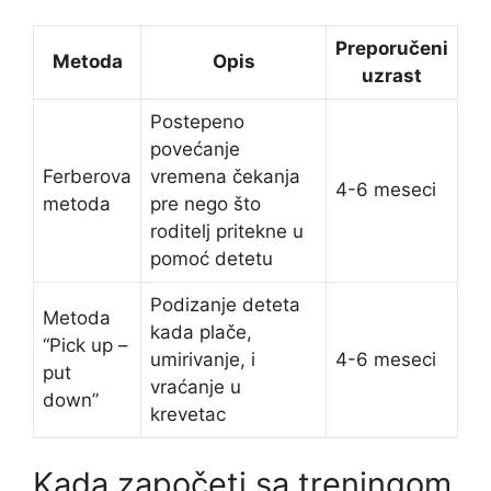
Preporučeni
Metoda
Opis
uzrast
Postepeno
povećanje
Ferberova
vremena čekanja
4-6 meseci
metoda
pre nego što
roditelj pritekne u
pomoć detetu
Podizanje deteta
Metoda
kada plače,
“Pick up –
umirivanje, i
4-6 meseci
put
vraćanje u
down”
krevetac
Kada započeti sa treningom