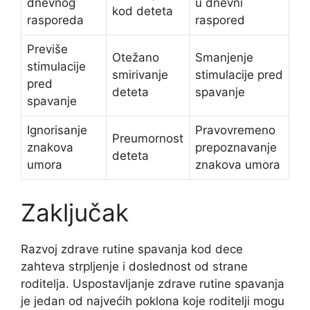
dnevnog
u dnevni
kod deteta
rasporeda
raspored
Previše
Otežano
Smanjenje
stimulacije
smirivanje
stimulacije pred
pred
deteta
spavanje
spavanje
Ignorisanje
Pravovremeno
Preumornost
znakova
prepoznavanje
deteta
umora
znakova umora
Zaključak
Razvoj zdrave rutine spavanja kod dece
zahteva strpljenje i doslednost od strane
roditelja. Uspostavljanje zdrave rutine spavanja
je jedan od najvećih poklona koje roditelji mogu