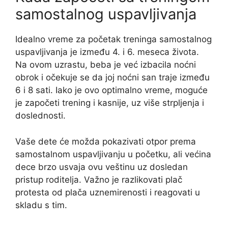
samostalnog uspavljivanja
Idealno vreme za početak treninga samostalnog
uspavljivanja je između 4. i 6. meseca života.
Na ovom uzrastu, beba je već izbacila noćni
obrok i očekuje se da joj noćni san traje između
6 i 8 sati. Iako je ovo optimalno vreme, moguće
je započeti trening i kasnije, uz više strpljenja i
doslednosti.
Vaše dete će možda pokazivati otpor prema
samostalnom uspavljivanju u početku, ali većina
dece brzo usvaja ovu veštinu uz dosledan
pristup roditelja. Važno je razlikovati plač
protesta od plača uznemirenosti i reagovati u
skladu s tim.