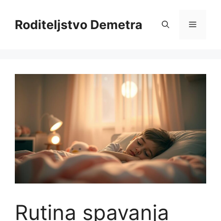
Skip
to
Roditeljstvo Demetra
Menu
content
Rutina spavanja