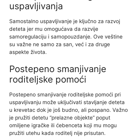
uspavljivanja
Samostalno uspavljivanje je ključno za razvoj
deteta jer mu omogućava da razvije
samoregulaciju i samopouzdanje. Ove veštine
su važne ne samo za san, već i za druge
aspekte života.
Postepeno smanjivanje
roditeljske pomoći
Postepeno smanjivanje roditeljske pomoći pri
uspavljivanju može uključivati stavljanje deteta
u krevetac dok je još budno, ali pospano. Važno
je pružiti detetu “prelazne objekte” poput
omiljene igračke ili ćebenceta koji mu mogu
pružiti utehu kada roditelj nije prisutan.