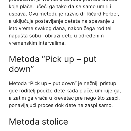
koje plače, učeći ga tako da se samo umiri i
uspava. Ovu metodu je razvio dr Ričard Ferber,
a uključuje postavljanje deteta na spavanje u
isto vreme svakog dana, nakon čega roditelj
napušta sobu i obilazi dete u određenim
vremenskim intervalima.
Metoda “Pick up – put
down”
Metoda “Pick up – put down” je nežniji pristup
gde roditelj podiže dete kada plače, umiruje ga,
a zatim ga vraća u krevetac pre nego što zaspi,
ponavljajući proces dok dete ne zaspi samo.
Metoda stolice