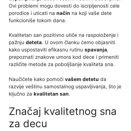
Ovi problemi mogu dovesti do iscrpljenosti cele
porodice i uticati na
način
na koji vaše dete
funkcioniše tokom dana.
Kvalitetan san pozitivno utiče na raspoloženje i
pažnju
deteta
. U ovom članku ćemo objasniti
kako uspostaviti efikasnu rutinu
spavanja
,
prepoznati znakove umora kod dece i primeniti
različite metode za poboljšanje kvaliteta sna.
Naučićete kako pomoći
vašem detetu
da
razvije veštinu samostalnog uspavljivanja, što je
ključno za
kvalitetan san
.
Značaj kvalitetnog sna
za decu