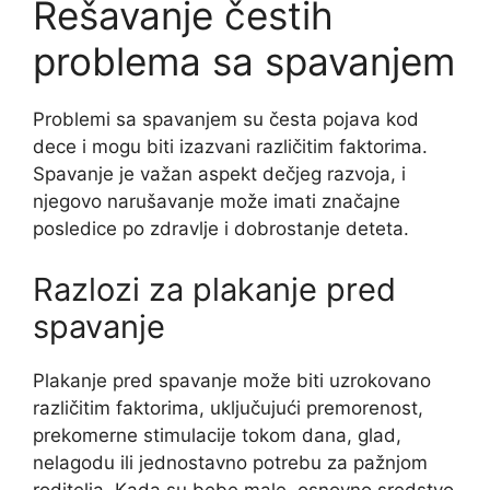
Rešavanje čestih
problema sa spavanjem
Problemi sa spavanjem su česta pojava kod
dece i mogu biti izazvani različitim faktorima.
Spavanje je važan aspekt dečjeg razvoja, i
njegovo narušavanje može imati značajne
posledice po zdravlje i dobrostanje deteta.
Razlozi za plakanje pred
spavanje
Plakanje pred spavanje može biti uzrokovano
različitim faktorima, uključujući premorenost,
prekomerne stimulacije tokom dana, glad,
nelagodu ili jednostavno potrebu za pažnjom
roditelja. Kada su bebe male, osnovno sredstvo