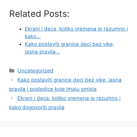
Related Posts:
Ekrani i deca, koliko vremena je razumno i
kako…
Kako postaviti granice deci bez vike,
jasna pravila…
Categories
Uncategorized
Kako postaviti granice deci bez vike, jasna
pravila i posledice koje imaju smisla
Ekrani i deca, koliko vremena je razumno i
kako dogovoriti pravila