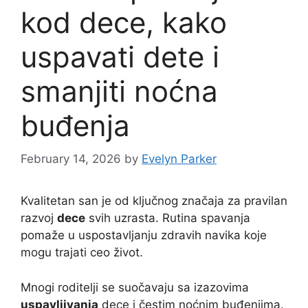
kod dece, kako
uspavati dete i
smanjiti noćna
buđenja
February 14, 2026
by
Evelyn Parker
Kvalitetan san je od ključnog značaja za pravilan
razvoj
dece
svih uzrasta. Rutina spavanja
pomaže u uspostavljanju zdravih navika koje
mogu trajati ceo život.
Mnogi roditelji se suočavaju sa izazovima
uspavljivanja
dece i čestim noćnim buđenjima.