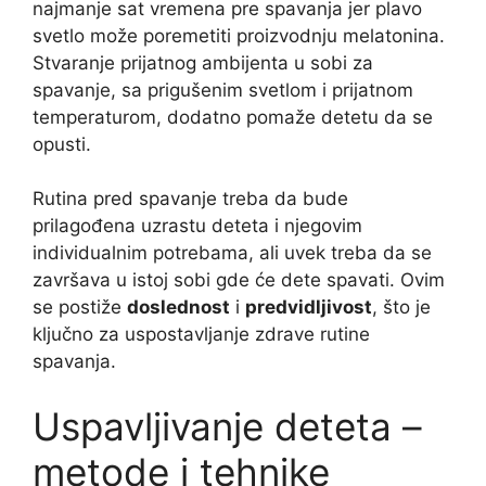
najmanje sat vremena pre spavanja jer plavo
svetlo može poremetiti proizvodnju melatonina.
Stvaranje prijatnog ambijenta u sobi za
spavanje, sa prigušenim svetlom i prijatnom
temperaturom, dodatno pomaže detetu da se
opusti.
Rutina pred spavanje treba da bude
prilagođena uzrastu deteta i njegovim
individualnim potrebama, ali uvek treba da se
završava u istoj sobi gde će dete spavati. Ovim
se postiže
doslednost
i
predvidljivost
, što je
ključno za uspostavljanje zdrave rutine
spavanja.
Uspavljivanje deteta –
metode i tehnike