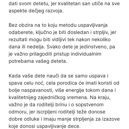
dati svom detetu, jer kvalitetan san utiče na sve
aspekte dečjeg razvoja.
Bez obzira na to koju metodu uspavljivanja
odaberete, ključno je biti dosledan i strpljiv, jer
rezultati mogu biti vidljivi tek nakon nekoliko
dana ili nedelja. Svako dete je jedinstveno, pa
je važno prilagoditi pristup individualnim
potrebama vašeg deteta.
Kada vaše dete nauči da se samo uspava i
spava celu noć, cela porodica će imati koristi od
bolje naspavanosti, više energije tokom dana i
kvalitetnijeg zajedničkog vremena. Na kraju,
važno je da roditelji brinu i o sopstvenom
odmoru, jer iscrpljeni roditelji teže donose
dobre odluke i imaju manje strpljenja za izazove
koje donosi uspavljivanje dece.